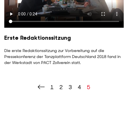
Erste Redaktionssitzung
Die erste Redaktionssitzung zur Vorbereitung auf die
Pressekonferenz der Tanzplattform Deutschland 2018 fand in
der Werkstadt von PACT Zollverein statt.
Vorherige
PAGE
1
PAGE
2
PAGE
3
PAGE
4
AKTUELLE
5
Seite
SEITE