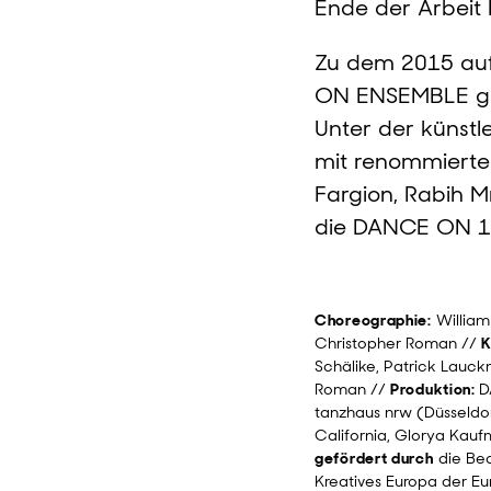
Ende der Arbeit 
Zu dem 2015 auf
ON ENSEMBLE geh
Unter der künst
mit renommierte
Fargion, Rabih M
die DANCE ON 1. 
Choreographie:
William
Christopher Roman //
K
Schälike, Patrick Lauck
Roman //
Produktion:
D
tanzhaus nrw (Düsseldo
California, Glorya Kauf
gefördert durch
die Bea
Kreatives Europa der 