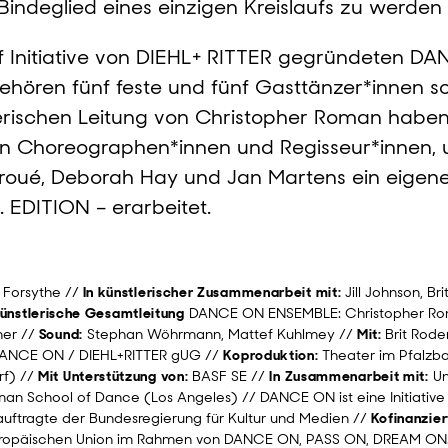
Bindeglied eines einzigen Kreislaufs zu werden
 Initiative von DIEHL+ RITTER gegründeten D
ören fünf feste und fünf Gasttänzer*innen sow
lerischen Leitung von Christopher Roman habe
n Choreographen*innen und Regisseur*innen, u
roué, Deborah Hay und Jan Martens ein eigene
EDITION – erarbeitet.
 Forsythe //
In künstlerischer Zusammenarbeit mit:
Jill Johnson, B
ünstlerische Gesamtleitung
DANCE ON ENSEMBLE: Christopher R
ner //
Sound:
Stephan Wöhrmann, Mattef Kuhlmey //
Mit:
Brit Rod
ANCE ON / DIEHL+RITTER gUG //
Koproduktion:
Theater im Pfalzb
rf) //
Mit Unterstützung von:
BASF SE //
In Zusammenarbeit mit:
Un
man School of Dance (Los Angeles) // DANCE ON ist eine Initiativ
uftragte der Bundesregierung für Kultur und Medien //
Kofinanzier
Europäischen Union im Rahmen von DANCE ON, PASS ON, DREAM O