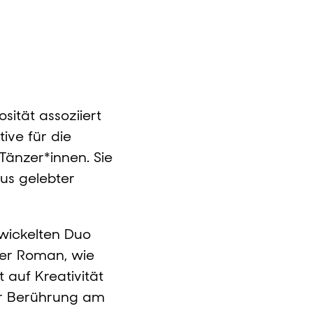
Fotos: © Dorothea Tuch
ität assoziiert
ive für die
 Tänzer*innen. Sie
aus gelebter
wickelten Duo
her Roman, wie
auf Kreativität
er Berührung am