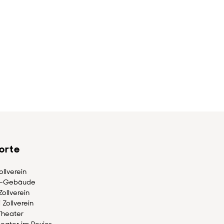
lorte
llverein
-Gebäude
ollverein
 Zollverein
Theater