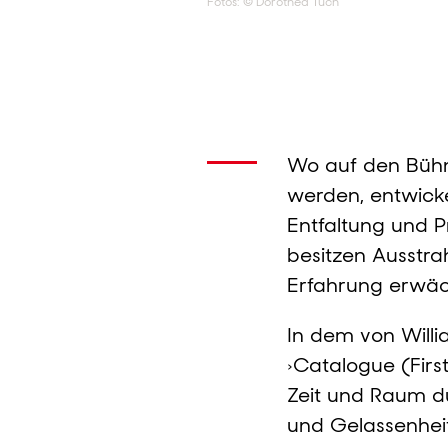
Fotos: © Dorothea Tuch
Wo auf den Bühne
werden, entwick
Entfaltung und Pr
besitzen Ausstra
Erfahrung erwäc
In dem von Will
›Catalogue (Firs
Zeit und Raum du
und Gelassenhei