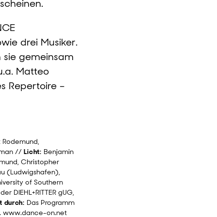
 scheinen.
ANCE
ie drei Musiker.
n sie gemeinsam
.a. Matteo
s Repertoire –
rit Rodemund,
oman //
Licht:
Benjamin
emund, Christopher
au (Ludwigshafen),
iversity of Southern
e der DIEHL+RITTER gUG,
t durch:
Das Programm
N. www.dance-on.net