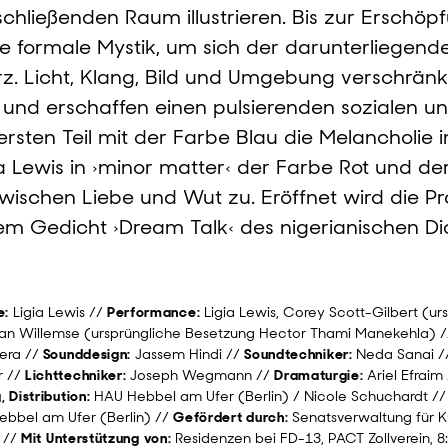
hließenden Raum illustrieren. Bis zur Erschöp
re formale Mystik, um sich der darunterliegend
. Licht, Klang, Bild und Umgebung verschränk
und erschaffen einen pulsierenden sozialen u
rsten Teil mit der Farbe Blau die Melancholie 
a Lewis in ›minor matter‹ der Farbe Rot und d
ischen Liebe und Wut zu. Eröffnet wird die Pr
 Gedicht ›Dream Talk‹ des nigerianischen Dic
e:
Ligia Lewis //
Performance:
Ligia Lewis, Corey Scott-Gilbert (u
ran Willemse (ursprüngliche Besetzung Hector Thami Manekehla) 
bera //
Sounddesign:
Jassem Hindi //
Soundtechniker:
Neda Sanai 
r //
Lichttechniker:
Joseph Wegmann //
Dramaturgie:
Ariel Efraim
, Distribution:
HAU Hebbel am Ufer (Berlin) / Nicole Schuchardt /
bbel am Ufer (Berlin) //
Gefördert durch:
Senatsverwaltung für K
 //
Mit Unterstützung von:
Residenzen bei FD-13, PACT Zollverein, 8