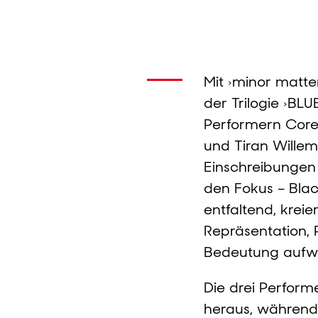
Mit ›minor matte
der Trilogie ›BL
Performern Core
und Tiran Willem
Einschreibungen i
den Fokus – Blac
entfaltend, krei
Repräsentation, 
Bedeutung aufwir
Die drei Perfor
heraus, während