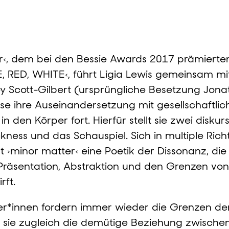
r‹, dem bei den Bessie Awards 2017 prämierten,
UE, RED, WHITE‹, führt Ligia Lewis gemeinsam mi
y Scott-Gilbert (ursprüngliche Besetzung Jon
se ihre Auseinandersetzung mit gesellschaftlic
n den Körper fort. Hierfür stellt sie zwei diskur
kness und das Schauspiel. Sich in multiple Ric
ert ›minor matter‹ eine Poetik der Dissonanz, d
Präsentation, Abstraktion und den Grenzen von
ft.
mer*innen fordern immer wieder die Grenzen de
 sie zugleich die demütige Beziehung zwischen