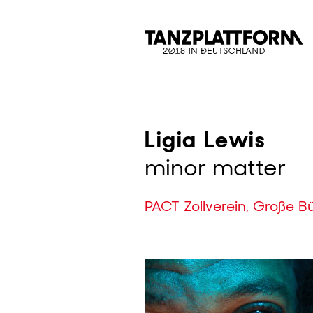
Direkt
zum
Inhalt
Ligia Lewis
minor matter
PACT Zollverein, Große B