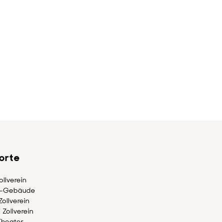
lorte
llverein
-Gebäude
ollverein
 Zollverein
Theater