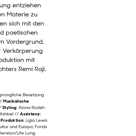
fung entziehen
en Materie zu
en sich mit den
nd poetischen
im Vordergrund,
er Verkörperung
oduktion mit
hters Remi Raji.
rsprüngliche Besetzung
//
Musikalische
//
Styling:
Alona Rodeh
 Ashbel //
Assistenz:
/
Produktion:
Ligia Lewis
ultur und Europa, Fonds
:tension/Life Long