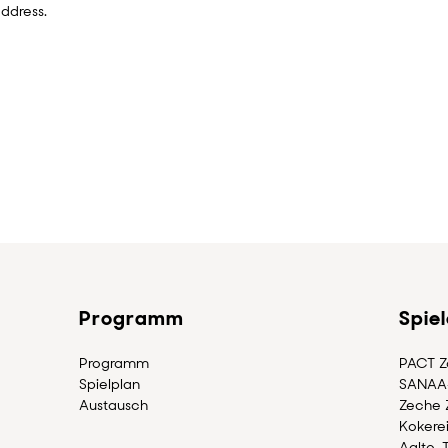
address.
Programm
Spie
Programm
PACT Zo
Spielplan
SANAA
Austausch
Zeche Z
Kokerei
Aalto-