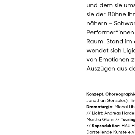
und dem sie umsc
sie der Bühne ih
nähern – Schwarz
Performer*innen 
Raum. Stand im e
wendet sich Ligi
von Emotionen zw
Auszügen aus dem
Konzept, Choreographi
Jonathan Gonzales), Ti
Dramaturgie
: Michal Li
//
Licht:
Andreas Harde
Martha Glenn //
Touring
//
Koproduktion:
HAU He
Darstellende Künste e.V