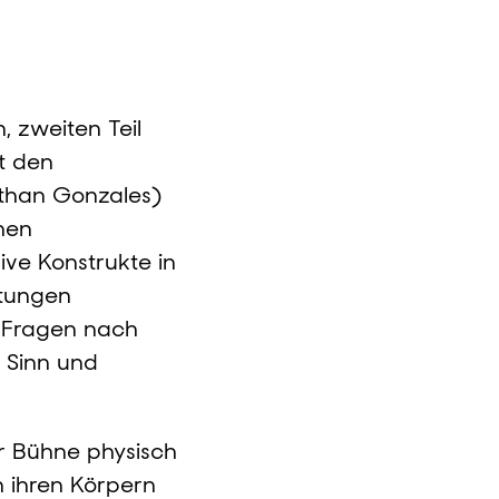
 zweiten Teil
t den
athan Gonzales)
hen
sive Konstrukte in
htungen
ie Fragen nach
 Sinn und
r Bühne physisch
 ihren Körpern