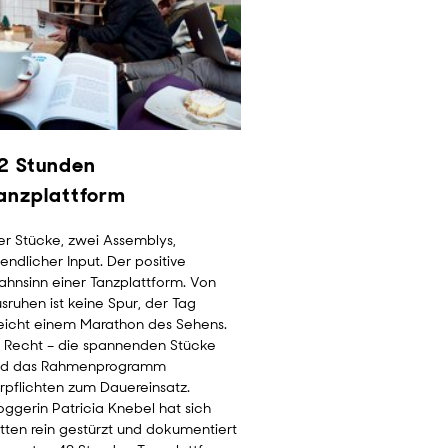
2 Stunden
Wie kann Kunst?
anzplattform
Kreativität und Struktur t
Tanzplattform in Halle 6 
er Stücke, zwei Assemblys,
Gemeinsam forschen hie
endlicher Input. Der positive
Künstler*innen des Artist
hnsinn einer Tanzplattform. Von
Blogger Thomas Maly war
sruhen ist keine Spur, der Tag
Tag zu Besuch, tanzte mi
eicht einem Marathon des Sehens.
fotografierte und sprac
 Recht – die spannenden Stücke
Choreographen und Mitin
nd das Rahmenprogramm
Fabrice Mazliah.
rpflichten zum Dauereinsatz.
oggerin Patricia Knebel hat sich
tten rein gestürzt und dokumentiert