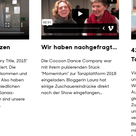
zen
Wir haben nachgefragt...
4
T
y Title, 2015"
Die Cocoon Dance Company war
iert. Die
mit ihrem pulsierenden Stück
Vi
n kommen und
"Momemtum" zur Tanzplattform 2018
un
. Also haben
eingeladen. Bloggerin Laura hat
Wa
hiedlichen
einige Zuschauereindrücke direkt
Au
 Sanaa-
nach der Show eingefangen...
gl
 sind unsere
Zu
.
u
ve
Bl
mi