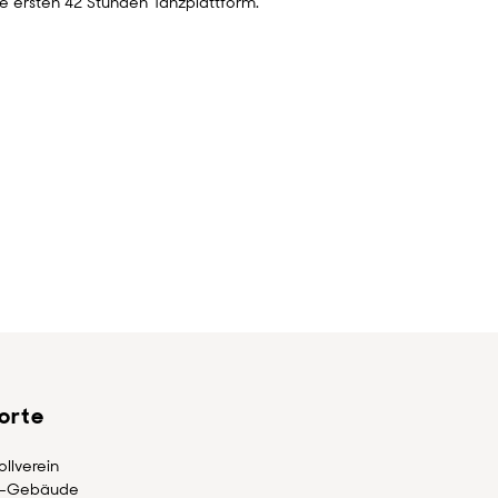
re ersten 42 Stunden Tanzplattform.
lorte
llverein
-Gebäude