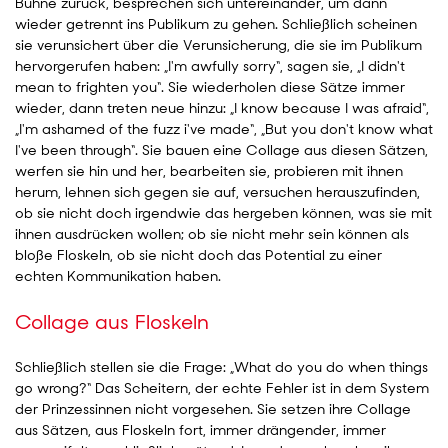
Bühne zurück, besprechen sich untereinander, um dann
wieder getrennt ins Publikum zu gehen. Schließlich scheinen
sie verunsichert über die Verunsicherung, die sie im Publikum
hervorgerufen haben: „I'm awfully sorry“, sagen sie, „I didn't
mean to frighten you“. Sie wiederholen diese Sätze immer
wieder, dann treten neue hinzu: „I know because I was afraid“,
„I'm ashamed of the fuzz i've made“, „But you don't know what
I've been through“. Sie bauen eine Collage aus diesen Sätzen,
werfen sie hin und her, bearbeiten sie, probieren mit ihnen
herum, lehnen sich gegen sie auf, versuchen herauszufinden,
ob sie nicht doch irgendwie das hergeben können, was sie mit
ihnen ausdrücken wollen; ob sie nicht mehr sein können als
bloße Floskeln, ob sie nicht doch das Potential zu einer
echten Kommunikation haben.
Collage aus Floskeln
Schließlich stellen sie die Frage: „What do you do when things
go wrong?“ Das Scheitern, der echte Fehler ist in dem System
der Prinzessinnen nicht vorgesehen. Sie setzen ihre Collage
aus Sätzen, aus Floskeln fort, immer drängender, immer