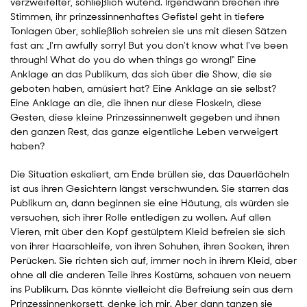
verzweifelter, schließlich wütend. Irgendwann brechen ihre
Stimmen, ihr prinzessinnenhaftes Gefistel geht in tiefere
Tonlagen über, schließlich schreien sie uns mit diesen Sätzen
fast an: „I'm awfully sorry! But you don't know what I've been
through! What do you do when things go wrong!“ Eine
Anklage an das Publikum, das sich über die Show, die sie
geboten haben, amüsiert hat? Eine Anklage an sie selbst?
Eine Anklage an die, die ihnen nur diese Floskeln, diese
Gesten, diese kleine Prinzessinnenwelt gegeben und ihnen
den ganzen Rest, das ganze eigentliche Leben verweigert
haben?
Die Situation eskaliert, am Ende brüllen sie, das Dauerlächeln
ist aus ihren Gesichtern längst verschwunden. Sie starren das
Publikum an, dann beginnen sie eine Häutung, als würden sie
versuchen, sich ihrer Rolle entledigen zu wollen. Auf allen
Vieren, mit über den Kopf gestülptem Kleid befreien sie sich
von ihrer Haarschleife, von ihren Schuhen, ihren Socken, ihren
Perücken. Sie richten sich auf, immer noch in ihrem Kleid, aber
ohne all die anderen Teile ihres Kostüms, schauen von neuem
ins Publikum. Das könnte vielleicht die Befreiung sein aus dem
Prinzessinnenkorsett, denke ich mir. Aber dann tanzen sie